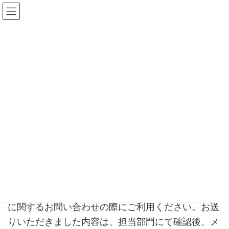
コ
ナ
ン
ビ
テ
ゲ
ン
ー
ツ
シ
へ
ョ
ス
ン
お問い合わせ
キ
に
ッ
移
プ
動
HOME
お問い合わせ
本フォームは弊社との情報システムを通じたお取引
に関するお問い合わせの際にご利用ください。お送
りいただきました内容は、担当部門にて確認後、メ